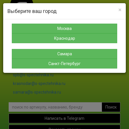
×
Выберите ваш город
Москва
Москва
Санкт-
Краснодар
Самара
Петербург
Краснодар
8-925-
8-988-
8-927-
189-12-
366-07-
756-46-
8-911-
38
50
46
004-00-
Самара
35
Санкт-Петербург
sales@s-spectehnika.ru
spb@s-spectehnika.ru
krasnodar@s-spectehnika.ru
samara@s-spectehnika.ru
Поиск
Написать в Telegram