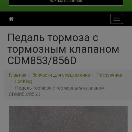
Заказать звонок
Toggle
navigati
Педаль тормоза с
тормозным клапаном
CDM853/856D
Главная
Запчасти для спецтехники
Погрузчики
LonKing
Педаль тормоза с тормозным клапаном
CDM853/856D