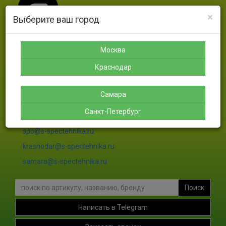
×
Выберите ваш город
Москва
Москва
Санкт-
Краснодар
Самара
Петербург
Краснодар
8-925-
8-988-
8-927-
189-12-
366-07-
756-46-
8-911-
38
50
46
004-00-
Самара
35
Санкт-Петербург
sales@s-spectehnika.ru
spb@s-spectehnika.ru
krasnodar@s-spectehnika.ru
samara@s-spectehnika.ru
Поиск
Написать в Telegram