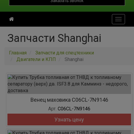
Заказать звонок
Toggle
navigati
Запчасти Shanghai
Главная
Запчасти для спецтехники
Двигатели и КПП
Shanghai
Венец маховика C06CL-7N9146
Арт.
C06CL-7N9146
Узнать цену