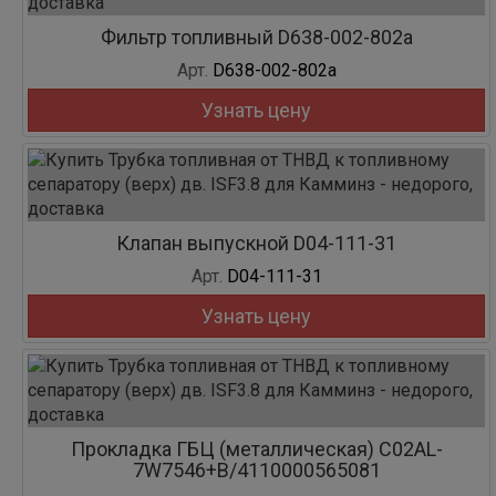
Фильтр топливный D638-002-802a
Арт.
D638-002-802a
Узнать цену
Клапан выпускной D04-111-31
Арт.
D04-111-31
Узнать цену
Прокладка ГБЦ (металлическая) C02AL-
7W7546+B/4110000565081