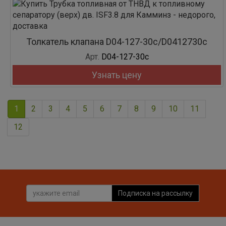
Толкатель клапана D04-127-30c/D0412730c
Арт.
D04-127-30c
Узнать цену
1
2
3
4
5
6
7
8
9
10
11
12
Подписка на рассылку