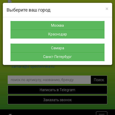
×
Выберите ваш город
Москва
Санкт-
Краснодар
Самара
Петербург
8-925-
8-988-
8-927-
189-12-
366-07-
756-46-
Москва
8-911-
38
50
46
004-00-
Краснодар
35
sales@s-spectehnika.ru
Самара
spb@s-spectehnika.ru
Санкт-Петербург
krasnodar@s-spectehnika.ru
samara@s-spectehnika.ru
Поиск
Написать в Telegram
Заказать звонок