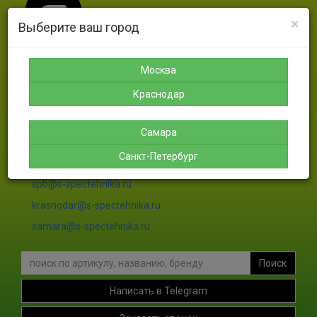
×
Выберите ваш город
Москва
Москва
Санкт-
Краснодар
Самара
Петербург
Краснодар
8-925-
8-988-
8-927-
189-12-
366-07-
756-46-
8-911-
38
50
46
004-00-
Самара
35
Санкт-Петербург
sales@s-spectehnika.ru
spb@s-spectehnika.ru
krasnodar@s-spectehnika.ru
samara@s-spectehnika.ru
Поиск
Написать в Telegram