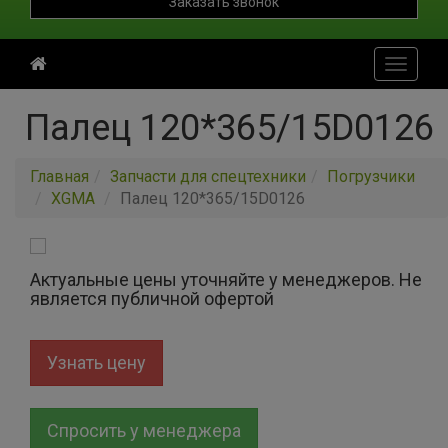
Заказать звонок
Toggle
navigati
Палец 120*365/15D0126
Главная
Запчасти для спецтехники
Погрузчики
XGMA
Палец 120*365/15D0126
Актуальные цены уточняйте у менеджеров. Не
является публичной офертой
Узнать цену
Спросить у менеджера